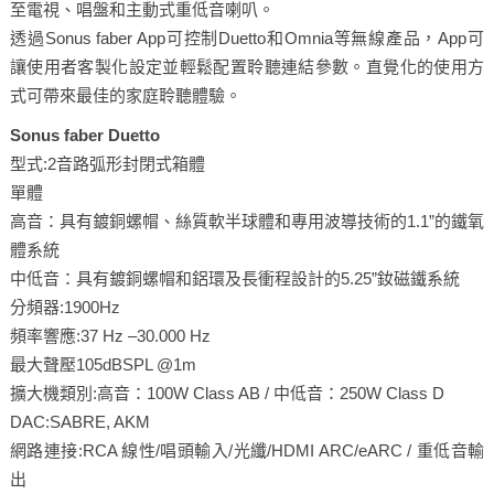
至電視、唱盤和主動式重低音喇叭。
透過Sonus faber App可控制Duetto和Omnia等無線產品，App可
讓使用者客製化設定並輕鬆配置聆聽連結參數。直覺化的使用方
式可帶來最佳的家庭聆聽體驗。
Sonus faber Duetto
型式:2音路弧形封閉式箱體
單體
高音：具有鍍銅螺帽、絲質軟半球體和專用波導技術的1.1”的鐵氧
體系統
中低音：具有鍍銅螺帽和鋁環及長衝程設計的5.25”釹磁鐵系統
分頻器:1900Hz
頻率響應:37 Hz –30.000 Hz
最大聲壓105dBSPL @1m
擴大機類別:高音：100W Class AB / 中低音：250W Class D
DAC:SABRE, AKM
網路連接:RCA 線性/唱頭輸入/光纖/HDMI ARC/eARC / 重低音輸
出