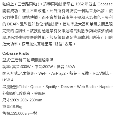
軸線上 ( 三音路同軸 )。這種同軸技術早在 1952 年就由 Cabasse
開發成功，並且不斷改進，允許所有聲波從一個點音源出發，使
它們連貫自然地傳播，而不會對聲音產生干擾和人為著色。專利
的 DEAP- 聲學性能數位增強技術，使功率放大器和單體之間呈現
完美的協調性。該技術通過帶有反饋迴路的動態多頻段信號偵測
處理來增強揚聲器的性能，該反饋迴路允許單體利用所有可用的
放大功率，從而無失真地呈現 "峰值" 表現。
Cabasse Rialto
型式:三音路同軸單體無線喇叭
功率: 高音:300W，中音:300W，低音:450W
輸入方式:乙太網路、Wi-Fi、AirPlay2、藍芽、光纖、RCA類比、
USB A
串流服務:Tidal、Qobuz、Spotify、Deezer、Web Radio、Napster
外觀顏色:珍珠白、金屬黑
尺寸:260x 206x 239mm
重量:19.5kg
售價:139,000元/一對