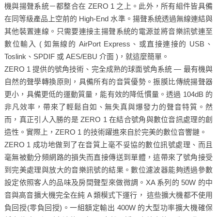
機與揚聲系統－都整合在 ZERO 1 之上。此外，所有組件皆具備
在同等級產品上空前的 High-End 水準。揚聲系統透過無線連結與
其他裝置連線。只需要連接主揚聲系統的電源並將音樂訊號連至
數位輸入 ( 如無線的 AirPort Express、或直接連接的 USB、
Toslink、SPDIF 或 AES/EBU 介面 )，就這麼簡單。
ZERO 1 提供的號角技術、完全成熟的球面號角系統 — 最有機與
自然的聲學轉換原則，具備所有的音質優勢。振膜比傳統揚聲器
更小，具備更低的運動質量，能有效的降低慣量。透過 104dB 的
非凡效率，帶來了輕鬆自如、無失真與爆發力的聲音特質。然
而，真正引人入勝的是 ZERO 1 在結合號角與數位音訊處理的創
造性。實際上，ZERO 1 的技術躍進來自於完美的數位音響鏈。
ZERO 1 成功地做到了在音質上毫不妥協的數位訊號處理、而且
毫無被動分頻網路的損失而直接傳送到單體，這帶來了號角接受
到完美處理與放大的音樂訊號的結果。數位濾波器能夠透過參數
設定依照客人的品味及房間聲型來做微調。XA 系列的 50W 的中
音與高音擴大機完全在純 A 類模式下運行， 這些擴大機都不使用
負回授(零負回授)。一組額定輸出 400W 的大型功率擴大機確保