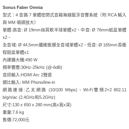
Sonus Faber Omnia
型式：4 音路 7 單體密閉式音箱無線藍牙音響系統（附 RCA 輸入
與 MM 唱頭放大）
單體:高音: Ø 19mm絲質軟半球單體x2、中音: Ø 76mm紙盆單體
x2、
全音域: Ø 44,5mm纖維振膜全音域單體x2、低音: Ø 165mm長衝
程鋁盆單體x1
內建擴大機:490 W
頻率響應:30Hz-25kHz (@-6dB)
音訊輸入:HDMI Arc 2聲道
類比輸入: MM Phono/line-in
網路連接:乙太網路 (10/100 Mbps)、Wi-Fi雙頻2×2 802.11
b/g/n/ac (2.4GHz和5.2GHz)
尺寸:130 x 650 x 280 mm(高x寬x深)
重量:7.6 kg
售價:72,000元